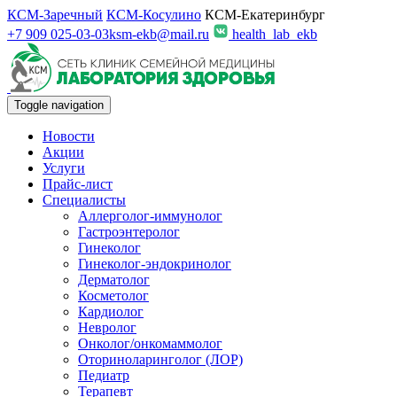
КСМ-Заречный
КСМ-Косулино
КСМ-Екатеринбург
+7 909 025-03-03
ksm-ekb@mail.ru
health_lab_ekb
Toggle navigation
Новости
Акции
Услуги
Прайс-лист
Специалисты
Аллерголог-иммунолог
Гастроэнтеролог
Гинеколог
Гинеколог-эндокринолог
Дерматолог
Косметолог
Кардиолог
Невролог
Онколог/онкомаммолог
Оториноларинголог (ЛОР)
Педиатр
Терапевт