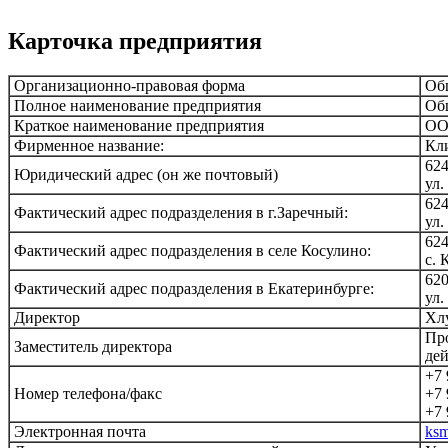
Карточка предприятия
Организационно-правовая форма
Общ
Полное наименование предприятия
Общ
Краткое наименование предприятия
ОО
Фирменное название:
Кли
624
Юридический адрес (он же почтовый)
ул.
624
Фактический адрес подразделения в г.Заречный:
ул.
624
Фактический адрес подразделения в селе Косулино:
с. 
620
Фактический адрес подразделения в Екатеринбурге:
ул.
Директор
Хлу
Про
Заместитель директора
дей
+7 
Номер телефона/факс
+7 
+7 
Электронная почта
ksm