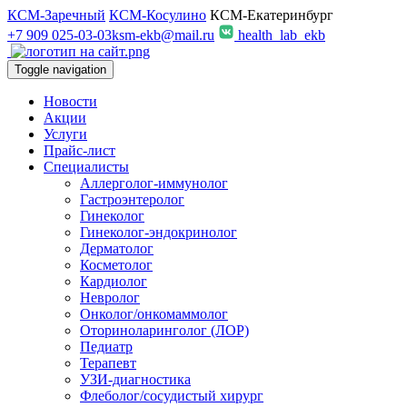
КСМ-Заречный
КСМ-Косулино
КСМ-Екатеринбург
+7 909 025-03-03
ksm-ekb@mail.ru
health_lab_ekb
Toggle navigation
Новости
Акции
Услуги
Прайс-лист
Специалисты
Аллерголог-иммунолог
Гастроэнтеролог
Гинеколог
Гинеколог-эндокринолог
Дерматолог
Косметолог
Кардиолог
Невролог
Онколог/онкомаммолог
Оториноларинголог (ЛОР)
Педиатр
Терапевт
УЗИ-диагностика
Флеболог/сосудистый хирург