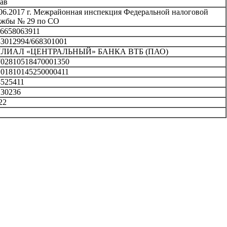
ав
06.2017 г. Межрайонная инспекция Федеральной налоговой
жбы № 29 по СО
6658063911
3012994/668301001
ЛИАЛ «ЦЕНТРАЛЬНЫЙ» БАНКА ВТБ (ПАО)
02810518470001350
01810145250000411
525411
30236
22