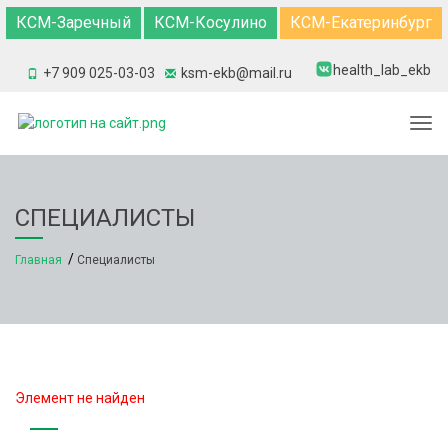
КСМ-Заречный
КСМ-Косулино
КСМ-Екатеринбург
health_lab_ekb
+7 909 025-03-03
ksm-ekb@mail.ru
Togg
СПЕЦИАЛИСТЫ
Главная
Специалисты
Элемент не найден