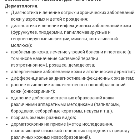
Дерматология.
Диагностика и лечение острых и хронических заболеваний
кожи у взрослых и детей с рождения:
диагностика и лечение инфекционных заболеваний кожи
(фурункулез, пиодермии, папилломавирусные и
гепрпесвирусные инфекции, микозы, контагиозный
моллюск);
проблемная кожа: лечение угревой болезни и постакне (в
том числе назначение системной терапии
изотретиноином), розацеа, демодекоза;
аллергические заболеваний кожи и атопический дерматит;
дифференциальная диагностика инфекционных экзантем;
раннее выявление злокачественных новообразований
кожи (онкоскрининг);
удаление доброкачественных образований кожи
различными аппаратными методиками (папилломы,
бородавки, себорейные кератомы, невусы и т.д.);
псориаз, экземы разных видов;
дерматоскопия на приеме (метод исследования,
позволяющий с высокой точностью определять природу
различных кожных новообразований).