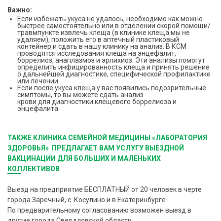
Важно:
Если избежать укуса не удалось, необходимо как можно
быстрее самостоятельно или в отделении скорой помощи/
травмпункте извлечь клеща (в клинике клеща мы не
удаляем), положить его в аптечный пластиковый
контейнер и сдать в нашу клинику на анализ. В КСМ
проводятся исследования клеща на энцефалит,
боррелиоз, анаплазмоз и эрлихиоз. Эти анализы помогут
определить инфицированность клеща и принять решение
о дальнейшей диагностике, специфической профилактике
или лечении.
Если после укуса клеща у вас появились подозрительные
симптомы, то вы можете сдать анализ
крови для диагностики клещевого боррелиоза и
энцефалита.
Т
АКЖЕ КЛИНИКА СЕМЕЙНОЙ МЕДИЦИНЫ «ЛАБОРАТОРИЯ
ЗДОРОВЬЯ»
ПРЕДЛАГАЕТ ВАМ УСЛУГУ ВЫЕЗДНОЙ
ВАКЦИНАЦИИ ДЛЯ БОЛЬШИХ И МАЛЕНЬКИХ
КОЛЛЕКТИВОВ
Выезд на предприятие БЕСПЛАТНЫЙ от 20 человек в черте
города Заречный, с. Косулино и в Екатеринбурге.
По предварительному согласованию возможен выезд в
другие города Свердловской области