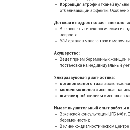
Коррекция атрофии
тканей вульвы
отбеливающий эффекты. Особенно п
Детская и подростковая гинекологи
Все аспекты гинекологических и эн
возраста
УЗИ органов малого таза и молочны
Акушерство:
Ведет прием беременных женщин: к
постановка на индивидуальный уче
Ультразвуковая диагностика:
органов малого таза
с использова
молочных желез
с использование
щитовидной железы
с использова
Имеет внушительный опыт работы в 
В женской консультации ЦГБ №6 г. 
беременности);
В клинико-диагностическом центре 