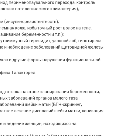
иод перименопаузального перехода, контроль
актика патологического климактерия);
м (инсулинорезистентность);
емная кожа, избыточный рост волос на теле,
ашивание беременности и т.п.);
утоиммунный тиреоидит, узловой зоб, гипотиреоз
ние и наблюдение заболеваний щитовидной железы
ков и другие формы нарушения функциональной
физа. Галакторея.
одготовка на этапе планирования беременности;
ных заболеваний органов малого таза;
аболеваний шейки матки (ВПЧ-скрининг,
ратное лечение дисплазий шейки матки, конизация
е и ведение женщин, находящихся на