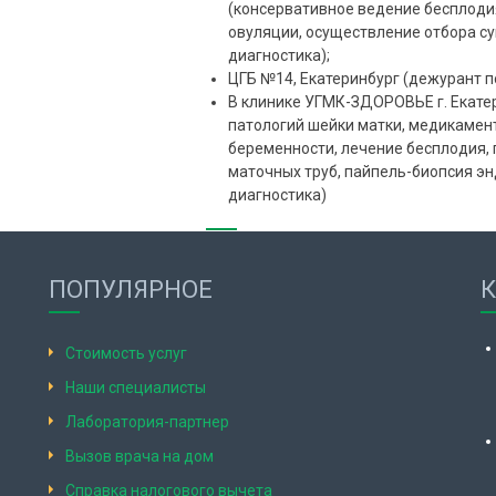
(консервативное ведение бесплоди
овуляции, осуществление отбора су
диагностика);
ЦГБ №14, Екатеринбург (дежурант п
В клинике УГМК-ЗДОРОВЬЕ г. Екате
патологий шейки матки, медикамен
беременности, лечение бесплодия,
маточных труб, пайпель-биопсия э
диагностика)
ПОПУЛЯРНОЕ
Стоимость услуг
Наши специалисты
Лаборатория-партнер
Вызов врача на дом
Справка налогового вычета