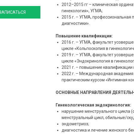
2012–2015 гг – клиническая ордина
гинекология», УГМА;
ЗАПИСАТЬСЯ
2015 г. – УГМА, профессиональная 
диагностики».
Повышение квалификации:
2016 г. – УГМА, факультет усовер
цикле «Кольпоскопия в гинекологич
2019 г. – УГМА, факультет усовер
цикле «Эндокринология в гинеколог
2021 г. – повышение квалификации 
2022 г. – Международная академия
практическим курсом «Интимная кон
ОСНОВНЫЕ НАПРАВЛЕНИЯ ДЕЯТЕЛЬ
Гинекологическая эндокринология:
нарушение менструального цикла (
менструальный цикл, обильные/скуд
эндометриоз;
диагностика и лечение женского бе