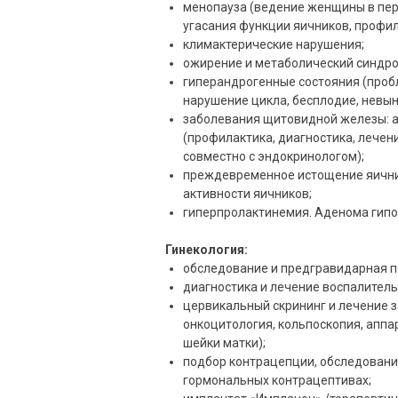
менопауза (ведение женщины в пер
угасания функции яичников, профил
климактерические нарушения;
ожирение и метаболический синдро
гиперандрогенные состояния (пробл
нарушение цикла, бесплодие, невын
заболевания щитовидной железы: а
(профилактика, диагностика, лече
совместно с эндокринологом);
преждевременное истощение яични
активности яичников;
гиперпролактинемия. Аденома гипо
Гинекология:
обследование и предгравидарная п
диагностика и лечение воспалитель
цервикальный скрининг и лечение з
онкоцитология, кольпоскопия, аппа
шейки матки);
подбор контрацепции, обследовани
гормональных контрацептивах;