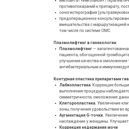
имплантат «Импланон» /терапевтич
противопоказаний к препарату, пост
соногистерография (ультразвуково
предоперационное консультирован
вмешательства с маршрутизацией к
том числе по системе ОМС.
Плазмолифтинг в гинекологии:
Плазмолифтинг
— запатентованна
пациента, обогощенной тромбоцита
улучшения качества и омоложения 
антибактериальным и иммуномоду
Контурная пластика препаратами ги
Лабиопластика
. Коррекция больши
выполнения процедуры наблюдаетс
симметричности, омоложение данно
Клиторопластика.
Увеличение кли
зоны, получения удовольствия во в
Аугментация G-точки.
Увеличение 
наслаждение у женщины. Улучшает 
Коррекция недержания мочи