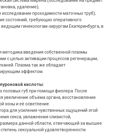
еская система Мирена (обследование на предмет
ановка, удаление);
е исследование проходимости маточных труб);
ие состояний, требующих оперативного
 ведущим гинекологам-хирургам Екатеринбурга, в
я методика введения собственной плазмы
ми с целью активации процессов регенерации,
тканей. Плазма так же обладает
лирующим эффектом.
алуроновой кислоты:
х половых губ при помощи филлера. После
я увеличение объёма органа, восстановление
й зоны и её осветление.
тора для усиления чувственных ощущений этой
ремя секса, увлажнения слизистой,
размера данной области, отвечающей за высшее
степень сексуальной удовлетворённости.