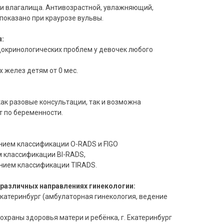
 и влагалища. Антивозрастной, увлажняющий,
оказано при краурозе вульвы.
я:
докринологических проблем у девочек любого
х желез детям от 0 мес.
ак разовые консультации, так и возможна
т по беременности.
нием классификации O-RADS и FIGO
м классификации BI-RADS,
нием классификации TIRADS.
различных направлениях гинекологии:
Екатеринбург (амбулаторная гинекология, ведение
охраны здоровья матери и ребёнка, г. Екатеринбург