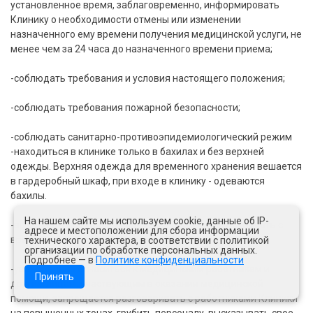
установленное время, заблаговременно, информировать
Клинику о необходимости отмены или изменении
назначенного ему времени получения медицинской услуги, не
менее чем за 24 часа до назначенного времени приема;
-соблюдать требования и условия настоящего положения;
-соблюдать требования пожарной безопасности;
-соблюдать санитарно-противоэпидемиологический режим
-находиться в клинике только в бахилах и без верхней
одежды. Верхняя одежда для временного хранения вешается
в гардеробный шкаф, при входе в клинику - одеваются
бахилы.
На нашем сайте мы используем cookie, данные об IP-
-выполнять предписания лечащего врача, сотрудничать с
адресе и местоположении для сбора информации
врачом на всех этапах оказания медицинской помощи;
технического характера, в соответствии с политикой
организации по обработке персональных данных.
Подробнее — в
Политике конфиденциальности
-уважительно относиться к медицинским работникам и
Принять
другим лицам, участвующим в оказании медицинской
помощи, запрещается разговаривать с работниками Клиники