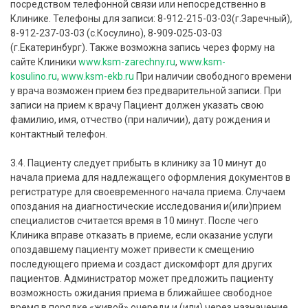
посредством телефонной связи или непосредственно в
Клинике. Телефоны для записи: 8-912-215-03-03(г.Заречный),
8-912-237-03-03 (с.Косулино), 8-909-025-03-03
(г.Екатеринбург). Также возможна запись через форму на
сайте Клиники
www.ksm-zarechny.ru
,
www.ksm-
kosulino.ru
,
www.ksm-ekb.ru
При наличии свободного времени
у врача возможен прием без предварительной записи. При
записи на прием к врачу Пациент должен указать свою
фамилию, имя, отчество (при наличии), дату рождения и
контактный телефон.
3.4. Пациенту следует прибыть в клинику за 10 минут до
начала приема для надлежащего оформления документов в
регистратуре для своевременного начала приема. Случаем
опоздания на диагностические исследования и(или)прием
специалистов считается время в 10 минут. После чего
Клиника вправе отказать в приеме, если оказание услуги
опоздавшему пациенту может привести к смещению
последующего приема и создаст дискомфорт для других
пациентов. Администратор может предложить пациенту
возможность ожидания приема в ближайшее свободное
время в порядке «живой» очереди и (или) через назначение