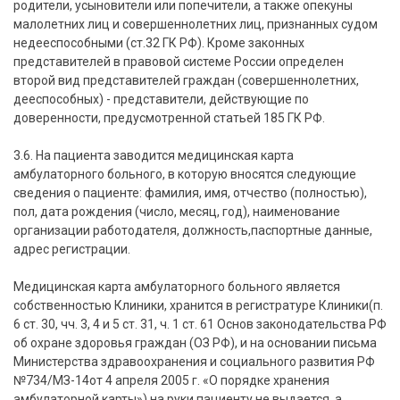
родители, усыновители или попечители, а также опекуны
малолетних лиц и совершеннолетних лиц, признанных судом
недееспособными (ст.32 ГК РФ). Кроме законных
представителей в правовой системе России определен
второй вид представителей граждан (совершеннолетних,
дееспособных) - представители, действующие по
доверенности, предусмотренной статьей 185 ГК РФ.
3.6. На пациента заводится медицинская карта
амбулаторного больного, в которую вносятся следующие
сведения о пациенте: фамилия, имя, отчество (полностью),
пол, дата рождения (число, месяц, год), наименование
организации работодателя, должность,паспортные данные,
адрес регистрации.
Медицинская карта амбулаторного больного является
собственностью Клиники, хранится в регистратуре Клиники(п.
6 ст. 30, чч. 3, 4 и 5 ст. 31, ч. 1 ст. 61 Основ законодательства РФ
об охране здоровья граждан (ОЗ РФ), и на основании письма
Министерства здравоохранения и социального развития РФ
№734/МЗ-14от 4 апреля 2005 г. «О порядке хранения
амбулаторной карты») на руки пациенту не выдается, а