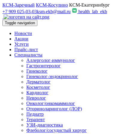
КСМ-Заречный
КСМ-Косулино
КСМ-Екатеринбург
+7 909 025-03-03
ksm-ekb@mail.ru
health_lab_ekb
Toggle navigation
Новости
Акции
Услуги
Прайс-лист
Специалисты
Аллерголог-иммунолог
Гастроэнтеролог
Гинеколог
Гинеколог-эндокринолог
Дерматолог
Косметолог
Кардиолог
Невролог
Онколог/онкомаммолог
Оториноларинголог (ЛОР)
Педиатр
Терапевт
УЗИ-диагностика
Флеболог/сосудистый хирург