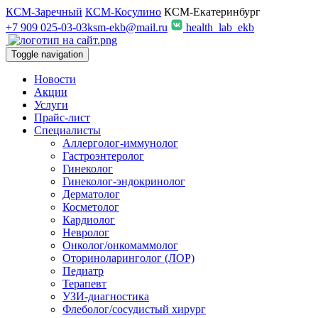
КСМ-Заречный
КСМ-Косулино
КСМ-Екатеринбург
+7 909 025-03-03
ksm-ekb@mail.ru
health_lab_ekb
Toggle navigation
Новости
Акции
Услуги
Прайс-лист
Специалисты
Аллерголог-иммунолог
Гастроэнтеролог
Гинеколог
Гинеколог-эндокринолог
Дерматолог
Косметолог
Кардиолог
Невролог
Онколог/онкомаммолог
Оториноларинголог (ЛОР)
Педиатр
Терапевт
УЗИ-диагностика
Флеболог/сосудистый хирург