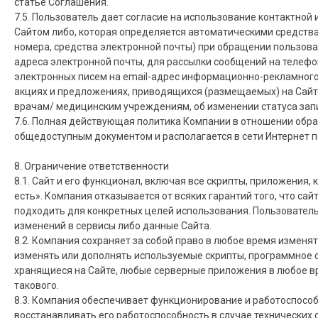
статье Соглашения.
7.5. Пользователь дает согласие на использование контактной 
Сайтом либо, которая определяется автоматическими средств
номера, средства электронной почты) при обращении пользоват
адреса электронной почты, для рассылки сообщений на телефо
электронных писем на email-адрес информационно-рекламного 
акциях и предложениях, приводящихся (размещаемых) на Сайте
врачам/ медицинским учреждениям, об изменении статуса зап
7.6. Полная действующая политика Компании в отношении обр
общедоступным документом и располагается в сети Интернет п
8. Ограничение ответственности
8.1. Сайт и его функционал, включая все скрипты, приложения,
есть». Компания отказывается от всяких гарантий того, что сай
подходить для конкретных целей использования. Пользователь
изменений в сервисы либо данные Сайта.
8.2. Компания сохраняет за собой право в любое время изменя
изменять или дополнять используемые скрипты, программное 
хранящиеся на Сайте, любые серверные приложения в любое в
такового.
8.3. Компания обеспечивает функционирование и работоспособ
восстанавливать его работоспособность в случае технических 