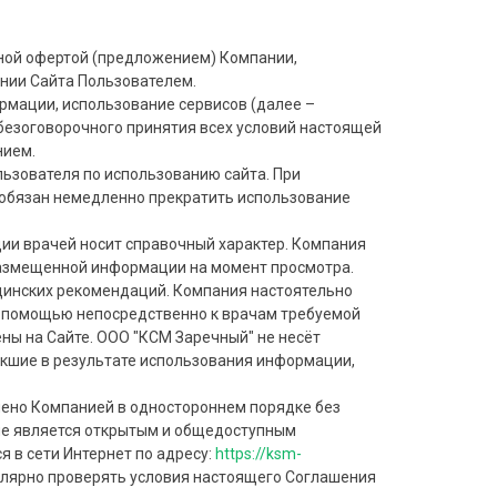
чной офертой (предложением) Компании,
нии Сайта Пользователем.
формации, использование сервисов (далее –
 безоговорочного принятия всех условий настоящей
нием.
ьзователя по использованию сайта. При
 обязан немедленно прекратить использование
ции врачей носит справочный характер. Компания
 размещенной информации на момент просмотра.
ицинских рекомендаций. Компания настоятельно
 помощью непосредственно к врачам требуемой
ены на Сайте. ООО "КСМ Заречный" не несёт
икшие в результате использования информации,
нено Компанией в одностороннем порядке без
ие является открытым и общедоступным
 в сети Интернет по адресу:
https://ksm-
улярно проверять условия настоящего Соглашения