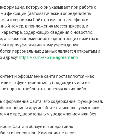
информации, которую он указывает при работе с
ами фиксации (автоматический определитель
еля к сервисам Сайта, а именно телефона и
нный номер, в приложения мессенджеров, и
характера, содержащих сведения о новостях,
, а также напоминания о предстоящих визитах к
иси к врачу/медицинскому учреждению.
аботки персональных данных является открытым и
о адресу:
https://ksm-ekb.ru/agreement/
.
 контент и оформление сайта поставляются «как
т или его функционал могут подходить или не
 не вправе требовать внесения каких-либо
ть оформление Сайта, его содержание, функционал,
обеспечение и другие объекты, используемые или
ремя с предварительным уведомлением или без
ность Сайта и обязуется оперативно
сбоев и перерывов. Компания не несет