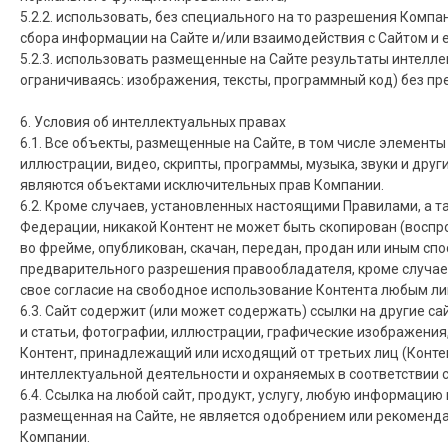
5.2.2. использовать, без специального на то разрешения Комп
сбора информации на Сайте и/или взаимодействия с Сайтом и 
5.2.3. использовать размещенные на Сайте результаты интеллек
ограничиваясь: изображения, тексты, программный код) без п
6. Условия об интеллектуальных правах
6.1. Все объекты, размещенные на Сайте, в том числе элементы
иллюстрации, видео, скрипты, программы, музыка, звуки и други
являются объектами исключительных прав Компании.
6.2. Кроме случаев, установленных настоящими Правилами, а
Федерации, никакой Контент не может быть скопирован (воспр
во фрейме, опубликован, скачан, передан, продан или иным сп
предварительного разрешения правообладателя, кроме случае
свое согласие на свободное использование Контента любым ли
6.3. Сайт содержит (или может содержать) ссылки на другие сай
и статьи, фотографии, иллюстрации, графические изображения,
Контент, принадлежащий или исходящий от третьих лиц (Конте
интеллектуальной деятельности и охраняемых в соответствии 
6.4. Ссылка на любой сайт, продукт, услугу, любую информаци
размещенная на Сайте, не является одобрением или рекоменда
Компании.