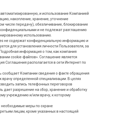
ле автоматизированную, и использование Компанией
ацию, накопление, хранение, уточнение
том числе передачу), обезличивание, блокирование
 конфиденциальными и не подлежат разглашению
онированному использованию.
okies не содержат конфиденциальную информацию и
ется для установления личности Пользователя, за
Подробная информация о том, как компания
вании cookie-файлов». Соглашение является
я Соглашения располагается в сети Интернет по
ль сообщает Компании сведения о факте обращения
к врачу определенной специализации. В целях
изводить запись телефонных переговоров
ль дает разрешение на сбор, хранение и обработку
му учреждению и/или врачу, к которому
се необходимые меры по охране
ретьим лицам, кроме указанных в настоящей