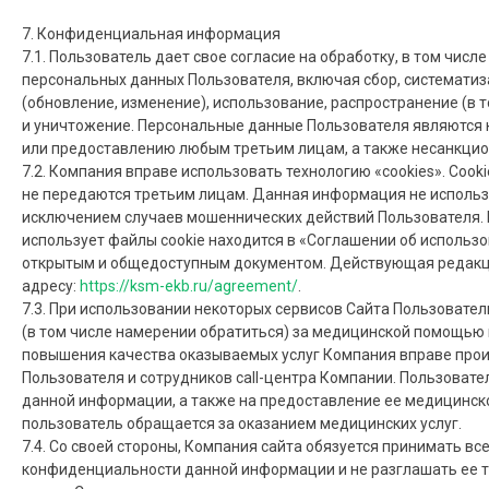
7. Конфиденциальная информация
7.1. Пользователь дает свое согласие на обработку, в том чис
персональных данных Пользователя, включая сбор, систематиз
(обновление, изменение), использование, распространение (в 
и уничтожение. Персональные данные Пользователя являются
или предоставлению любым третьим лицам, а также несанкци
7.2. Компания вправе использовать технологию «cookies». Co
не передаются третьим лицам. Данная информация не использу
исключением случаев мошеннических действий Пользователя. 
использует файлы cookie находится в «Соглашении об использо
открытым и общедоступным документом. Действующая редакци
адресу:
https://ksm-ekb.ru/agreement/
.
7.3. При использовании некоторых сервисов Сайта Пользовате
(в том числе намерении обратиться) за медицинской помощью 
повышения качества оказываемых услуг Компания вправе про
Пользователя и сотрудников call-центра Компании. Пользовате
данной информации, а также на предоставление ее медицинско
пользователь обращается за оказанием медицинских услуг.
7.4. Со своей стороны, Компания сайта обязуется принимать в
конфиденциальности данной информации и не разглашать ее т