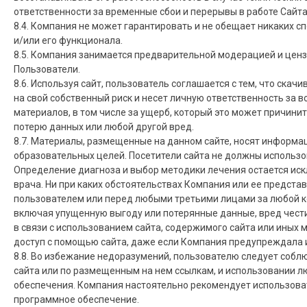
ответственности за временные сбои и перерывы в работе Сайт
8.4. Компания не может гарантировать и не обещает никаких с
и/или его функционала.
8.5. Компания занимается предварительной модерацией и цен
Пользователи.
8.6. Используя сайт, пользователь соглашается с тем, что ска
на свой собственный риск и несет личную ответственность за
материалов, в том числе за ущерб, который это может причини
потерю данных или любой другой вред.
8.7. Материалы, размещенные на данном сайте, носят информа
образовательных целей. Посетители сайта не должны использо
Определение диагноза и выбор методики лечения остается ис
врача. Ни при каких обстоятельствах Компания или ее представ
пользователем или перед любыми третьими лицами за любой к
включая упущенную выгоду или потерянные данные, вред чести
в связи с использованием сайта, содержимого сайта или иных 
доступ с помощью сайта, даже если Компания предупреждала и
8.8. Во избежание недоразумений, пользователю следует собл
сайта или по размещенным на нем ссылкам, и использовании л
обеспечения. Компания настоятельно рекомендует использоват
программное обеспечение.