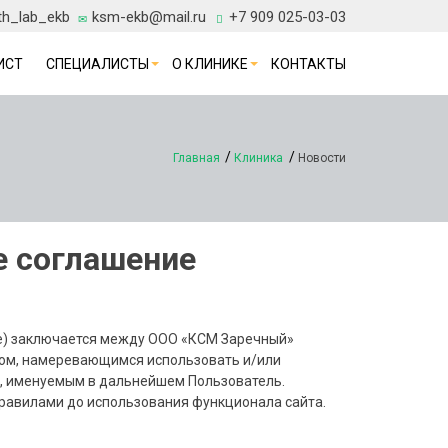
th_lab_ekb
ksm-ekb@mail.ru
+7 909 025-03-03
ИСТ
СПЕЦИАЛИСТЫ
О КЛИНИКЕ
КОНТАКТЫ
Главная
Клиника
Новости
е соглашение
е) заключается между ООО «КСМ Заречный»
ом, намеревающимся использовать и/или
), именуемым в дальнейшем Пользователь.
равилами до использования функционала сайта.