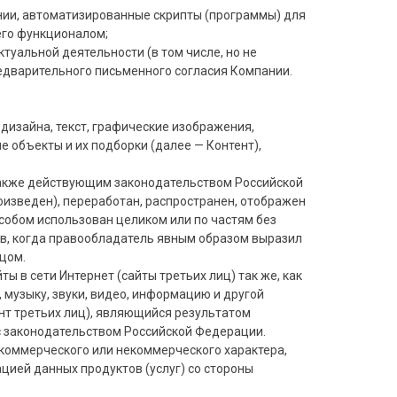
ании, автоматизированные скрипты (программы) для
его функционалом;
туальной деятельности (в том числе, но не
редварительного письменного согласия Компании.
 дизайна, текст, графические изображения,
е объекты и их подборки (далее — Контент),
 также действующим законодательством Российской
оизведен), переработан, распространен, отображен
особом использован целиком или по частям без
в, когда правообладатель явным образом выразил
цом.
ты в сети Интернет (сайты третьих лиц) так же, как
 музыку, звуки, видео, информацию и другой
нт третьих лиц), являющийся результатом
с законодательством Российской Федерации.
ю коммерческого или некоммерческого характера,
цией данных продуктов (услуг) со стороны