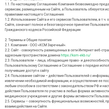
1.1. По настоящему Соглашению Компания безвозмездно предос
сервисам, размещенным на Сайте, а Пользователь обязуется ис
правилами настоящего Соглашения.
1.2. Использование Сайта и его сервисов Пользователем, в т.ч
Сайте, означает полное и безоговорочное принятие Пользовате
Гражданского кодекса Российской Федерации.
2. Термины и Общие понятия
2.1. Компания - ООО «КСМ Заречный».
2.2. Сайт - совокупность размещенных в сети Интернет веб-ст
адресным пространством домена
https://ksm-ekb.ru/
2.3. Пользователи – лица, обладающие право- и дееспособнос
Пользовательскому Соглашению и Соглашение о порядке исполь
получившие доступ к сайту.
2.4. Пользование сайтом – действия Пользователей с информац
извлечении необходимой информации, и осуществление ее по
любым способом в соответствии с законодательством РФ и нас
действия Пользователя по участию в любых формах активности 
медицинское учреждение и другие формы активности Пользова
2.5. Сервисы – совокупность функциональных возможностей, 
взаимодействия на Сайте.