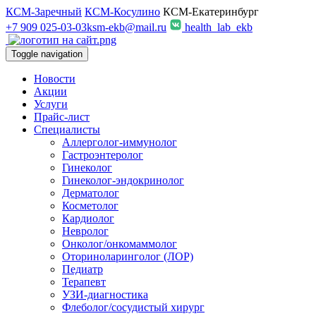
КСМ-Заречный
КСМ-Косулино
КСМ-Екатеринбург
+7 909 025-03-03
ksm-ekb@mail.ru
health_lab_ekb
Toggle navigation
Новости
Акции
Услуги
Прайс-лист
Специалисты
Аллерголог-иммунолог
Гастроэнтеролог
Гинеколог
Гинеколог-эндокринолог
Дерматолог
Косметолог
Кардиолог
Невролог
Онколог/онкомаммолог
Оториноларинголог (ЛОР)
Педиатр
Терапевт
УЗИ-диагностика
Флеболог/сосудистый хирург