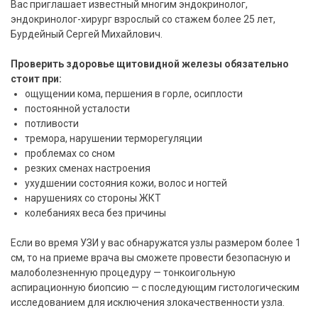
Вас приглашает известный многим эндокринолог,
эндокринолог-хирург взрослый со стажем более 25 лет,
Бурдейный Сергей Михайлович.
Проверить здоровье щитовидной железы обязательно
стоит при:
ощущении кома, першения в горле, осиплости
постоянной усталости
потливости
тремора, нарушении терморегуляции
проблемах со сном
резких сменах настроения
ухудшении состояния кожи, волос и ногтей
нарушениях со стороны ЖКТ
колебаниях веса без причины
Если во время УЗИ у вас обнаружатся узлы размером более 1
см, то на приеме врача вы сможете провести безопасную и
малоболезненную процедуру — тонкоигольную
аспирационную биопсию — с последующим гистологическим
исследованием для исключения злокачественности узла.