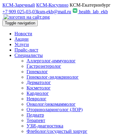
КСМ-Заречный
КСМ-Косулино
КСМ-Екатеринбург
+7 909 025-03-03
ksm-ekb@mail.ru
health_lab_ekb
Toggle navigation
Новости
Акции
Услуги
Прайс-лист
Специалисты
Аллерголог-иммунолог
Гастроэнтеролог
Гинеколог
Гинеколог-эндокринолог
Дерматолог
Косметолог
Кардиолог
Невролог
Онколог/онкомаммолог
Оториноларинголог (ЛОР)
Педиатр
Терапевт
УЗИ-диагностика
Флеболог/сосудистый хирург